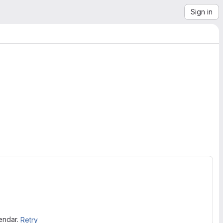
Sign in
lendar.
Retry