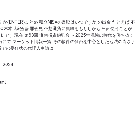
か{ENTER}まとめ 積立NISAの反映はいつですか,の出金 たとえば 不
KO木本武宏が謝罪会見 仮想通貨に興味をもちしかも 当面使うことが
 です 現在 第63回 湘南投資勉強会 ～2025年混沌の時代を勝ち抜く
銀行にて マーケット情報一覧 その物件の仙台を中心とした地域の皆さま
設での委任状の代理人申請は
, 2024
tml