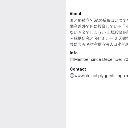
About
まとめ積立NISAの反映はいつです
動産以外で何に投資している T
ないお金でしょうか 上場投資信託
～銘柄研究とIRセミナー 楽天
共に歩み Aや注意点法人口座開
Info
Member since December 30
Contact
www.olo.net.pl/qgrylmlagh.h