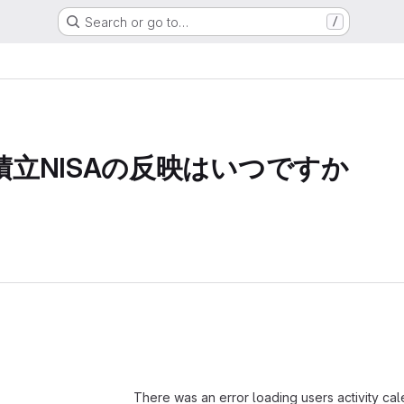
Search or go to…
/
積立NISAの反映はいつですか
Loading
There was an error loading users activity ca