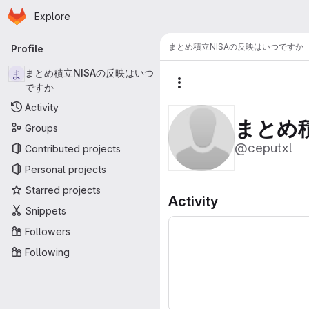
Homepage
Skip to main content
Explore
Primary navigation
まとめ積立NISAの反映はいつですか
Profile
ま
まとめ積立NISAの反映はいつ
ですか
More actions
Activity
まとめ
Groups
@ceputxl
Contributed projects
Personal projects
Starred projects
Activity
Snippets
Followers
Following