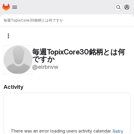
Homepage
Skip to main content
M
毎週TopixCore30銘柄とは何ですか
More actions
毎週TopixCore30銘柄とは何
ですか
@elrbnvw
Activity
Loading
There was an error loading users activity calendar.
Retry