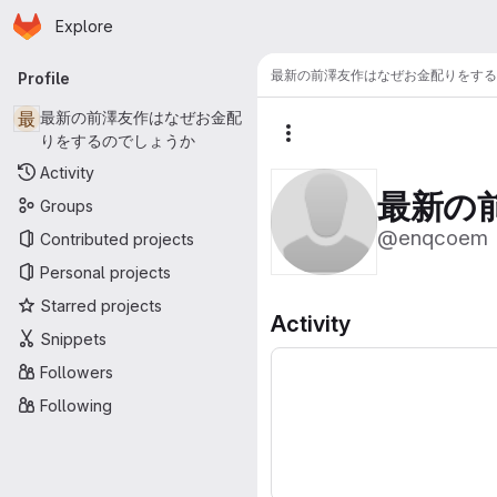
Homepage
Skip to main content
Explore
Primary navigation
最新の前澤友作はなぜお金配りをする
Profile
最
最新の前澤友作はなぜお金配
りをするのでしょうか
More actions
Activity
最新の
Groups
@enqcoem
Contributed projects
Personal projects
Starred projects
Activity
Snippets
Followers
Following