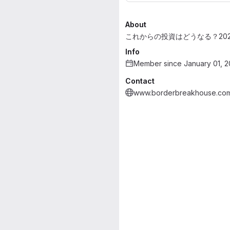
About
これからの投資はどうなる？20
Info
Member since January 01, 
Contact
www.borderbreakhouse.com/