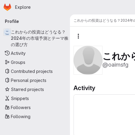
Homepage
Skip to main content
Explore
Primary navigation
これからの投資はどうなる？2024
Profile
こ
これからの投資はどうなる？
2024年の市場予測とテーマ株
More actions
の選び方
Activity
これか
Groups
@oaimsfg
Contributed projects
Personal projects
Activity
Starred projects
Snippets
Followers
Following