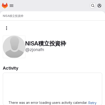
Homepage
Skip to main content
M
NISA積立投資枠
More actions
NISA積立投資枠
@zjonafn
Activity
Loading
There was an error loading users activity calendar.
Retry